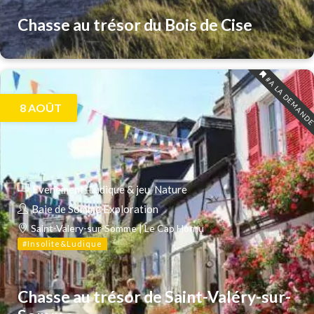
Chasse au trésor du Bois de Cise
#A LA DEMAND
8
AOÛT
Evenement
Ludique & jeu
Nature
Baie de Somme Exploration
Saint-Valery-sur-Somme | Le Cap Hornu
#Insolite&Ludique
Chasse au trésor de Saint-Valéry-sur-