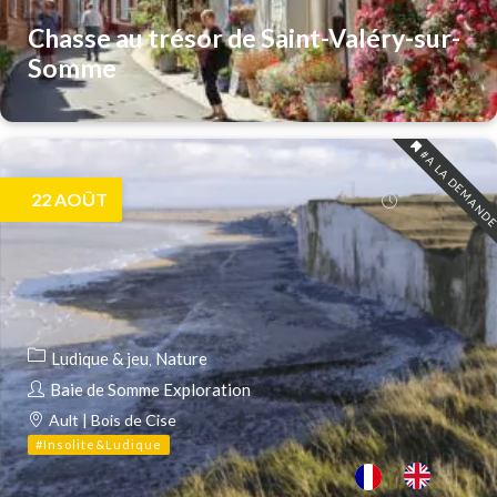
Chasse au trésor de Saint-Valéry-sur-
Somme
#A LA DEMAND
22
AOÛT
Ludique & jeu
Nature
Baie de Somme Exploration
Ault | Bois de Cise
#Insolite&Ludique