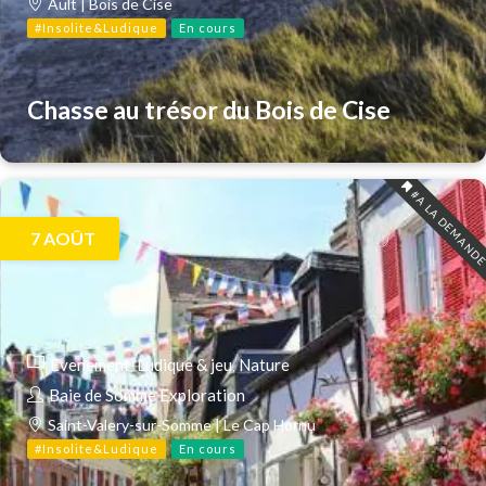
Ault | Bois de Cise
#Insolite&Ludique
En cours
Chasse au trésor du Bois de Cise
#A LA DEMAND
7
AOÛT
Evenement
Ludique & jeu
Nature
Baie de Somme Exploration
Saint-Valery-sur-Somme | Le Cap Hornu
#Insolite&Ludique
En cours