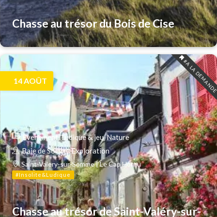
Chasse au trésor du Bois de Cise
#A LA DEMAND
14
AOÛT
Evenement
Ludique & jeu
Nature
Baie de Somme Exploration
Saint-Valery-sur-Somme | Le Cap Hornu
#Insolite&Ludique
Chasse au trésor de Saint-Valéry-sur-