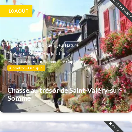
#A LA DEMAND
10
AOÛT
Evenement
Ludique & jeu
Nature
Baie de Somme Exploration
Saint-Valery-sur-Somme | Le Cap Hornu
#Insolite&Ludique
Chasse au trésor de Saint-Valéry-sur-
Somme