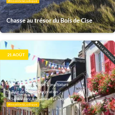
#Insolite&Ludique
Chasse au trésor du Bois de Cise
#A LA DEMAND
21
AOÛT
Evenement
Ludique & jeu
Nature
Baie de Somme Exploration
Saint-Valery-sur-Somme | Le Cap Hornu
#Insolite&Ludique