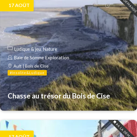
#A LA DEMAND
17
AOÛT
Ludique & jeu
Nature
Baie de Somme Exploration
Ault | Bois de Cise
#Insolite&Ludique
Chasse au trésor du Bois de Cise
#A LA DEMAND
17
AOÛT