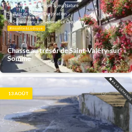
Evenement
Ludique & jeu
Nature
Baie de Somme Exploration
Saint-Valery-sur-Somme | Le Cap Hornu
#Insolite&Ludique
Chasse au trésor de Saint-Valéry-sur-
Somme
#A LA DEMAND
13
AOÛT