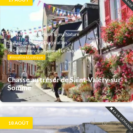
Evenement
Ludique & jeu
Nature
Baie de Somme Exploration
Saint-Valery-sur-Somme | Le Cap Hornu
#Insolite&Ludique
Chasse au trésor de Saint-Valéry-sur-
Somme
#A LA DEMAND
18
AOÛT