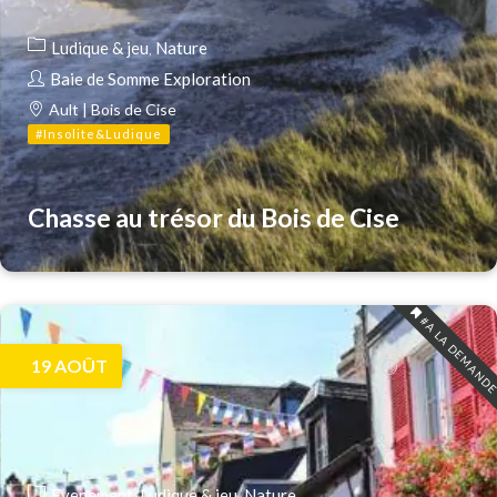
Ludique & jeu
Nature
Baie de Somme Exploration
Ault | Bois de Cise
#Insolite&Ludique
Chasse au trésor du Bois de Cise
#A LA DEMAND
19
AOÛT
Evenement
Ludique & jeu
Nature