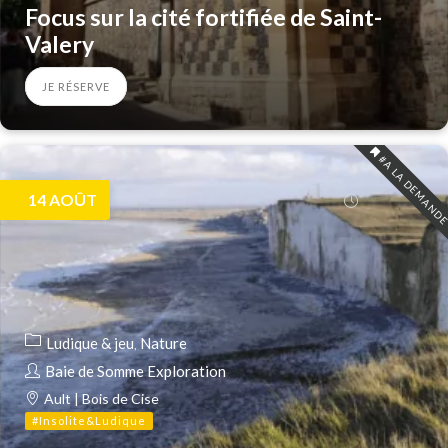
Focus sur la cité fortifiée de Saint-
Valery
JE RÉSERVE
#A LA DEMAND
14
AOÛT
Ludique & jeu
Nature
Baie de Somme Exploration
Ault | Bois de Cise
#Insolite&Ludique