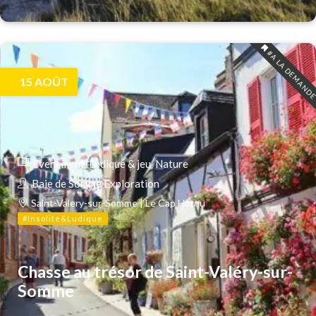
#A LA DEMAND
15
AOÛT
Evenement
Ludique & jeu
Nature
Baie de Somme Exploration
Saint-Valery-sur-Somme | Le Cap Hornu
#Insolite&Ludique
Chasse au trésor de Saint-Valéry-sur-
Somme