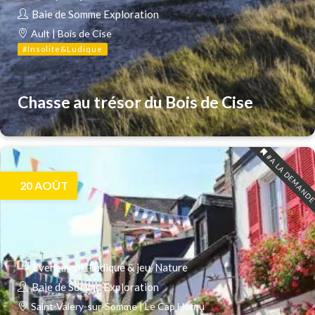
Baie de Somme Exploration
Ault | Bois de Cise
#Insolite&Ludique
Chasse au trésor du Bois de Cise
#A LA DEMAND
20
AOÛT
Evenement
Ludique & jeu
Nature
Baie de Somme Exploration
Saint-Valery-sur-Somme | Le Cap Hornu