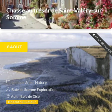
Chasse au trésor de Saint-Valéry-sur-
Somme
#A LA DEMAND
8
AOÛT
Ludique & jeu
Nature
Baie de Somme Exploration
Ault | Bois de Cise
#Insolite&Ludique