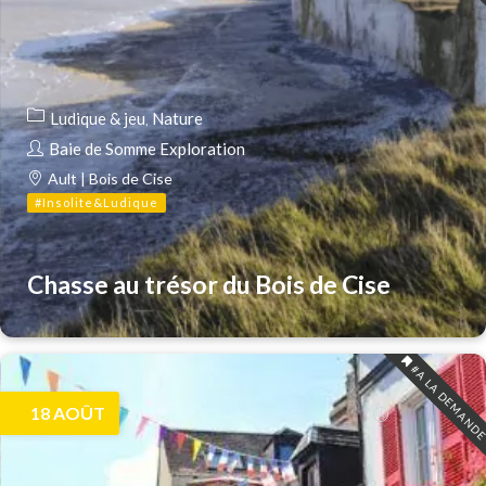
Ludique & jeu
Nature
Baie de Somme Exploration
Ault | Bois de Cise
#Insolite&Ludique
Chasse au trésor du Bois de Cise
#A LA DEMAND
18
AOÛT