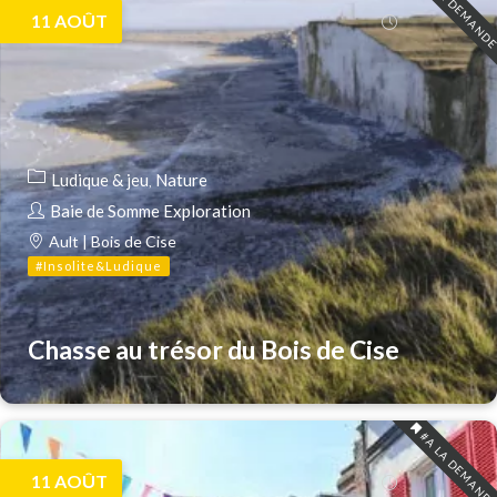
#A LA DEMAND
11
AOÛT
Ludique & jeu
Nature
Baie de Somme Exploration
Ault | Bois de Cise
#Insolite&Ludique
Chasse au trésor du Bois de Cise
#A LA DEMAND
11
AOÛT