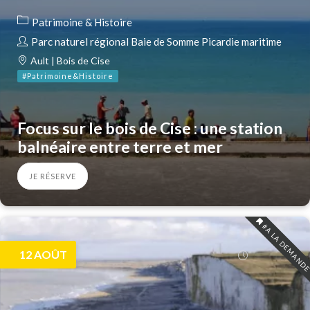
Patrimoine & Histoire
Parc naturel régional Baie de Somme Picardie maritime
Ault | Bois de Cise
#Patrimoine&Histoire
Focus sur le bois de Cise : une station
balnéaire entre terre et mer
JE RÉSERVE
#A LA DEMAND
12
AOÛT