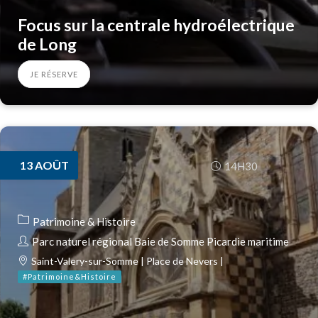
Focus sur la centrale hydroélectrique
de Long
JE RÉSERVE
13
AOÛT
14H30
Patrimoine & Histoire
Parc naturel régional Baie de Somme Picardie maritime
Saint-Valery-sur-Somme | Place de Nevers |
#Patrimoine&Histoire