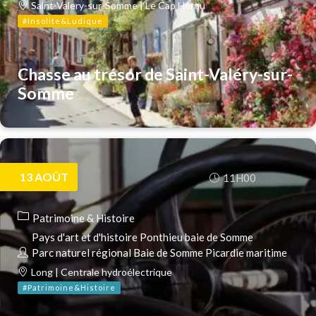
Saint-Valery-sur-Somme | Le Cap Hornu
#Insolite&Ludique
Chasse au trésor de Saint-Valéry-sur-
Somme
13
AOÛT
11H00
Patrimoine & Histoire
Pays d'art et d'histoire Ponthieu baie de Somme
Parc naturel régional Baie de Somme Picardie maritime
Long | Centrale hydroélectrique
#Patrimoine&Histoire