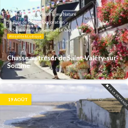
Evenement
Ludique & jeu
Nature
Baie de Somme Exploration
Saint-Valery-sur-Somme | Le Cap Hornu
#Insolite&Ludique
Chasse au trésor de Saint-Valéry-sur-
Somme
#A LA DEMAND
19
AOÛT