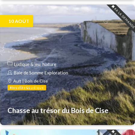
#A LA DEMAND
10
AOÛT
Ludique & jeu
Nature
Baie de Somme Exploration
Ault | Bois de Cise
#Insolite&Ludique
Chasse au trésor du Bois de Cise