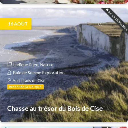
#A LA DEMAND
16
AOÛT
Ludique & jeu
Nature
Baie de Somme Exploration
Ault | Bois de Cise
#Insolite&Ludique
Chasse au trésor du Bois de Cise