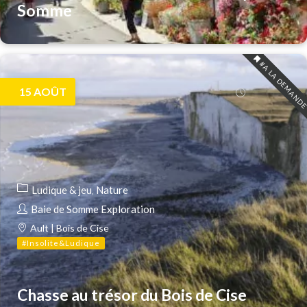
Somme
#A LA DEMAND
15
AOÛT
Ludique & jeu
Nature
Baie de Somme Exploration
Ault | Bois de Cise
#Insolite&Ludique
Chasse au trésor du Bois de Cise