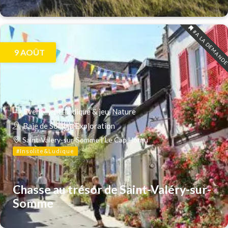
#A LA DEMAND
9
AOÛT
Evenement
Ludique & jeu
Nature
Baie de Somme Exploration
Saint-Valery-sur-Somme | Le Cap Hornu
#Insolite&Ludique
Chasse au trésor de Saint-Valéry-sur-
Somme