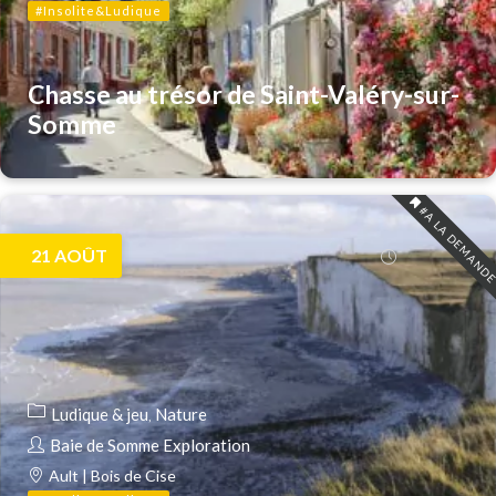
#Insolite&Ludique
Chasse au trésor de Saint-Valéry-sur-
Somme
#A LA DEMAND
21
AOÛT
Ludique & jeu
Nature
Baie de Somme Exploration
Ault | Bois de Cise