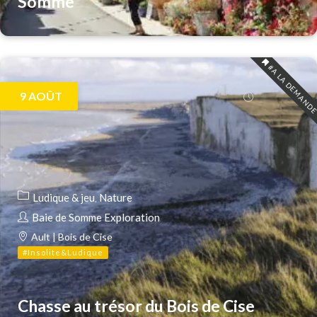
Somme
#A LA DEMAND
9
AOÛT
Ludique & jeu
Nature
Baie de Somme Exploration
Ault | Bois de Cise
#Insolite&Ludique
Chasse au trésor du Bois de Cise