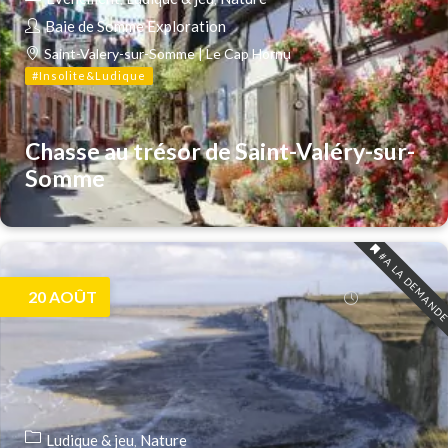
Baie de Somme Exploration
Saint-Valery-sur-Somme | Le Cap Hornu
#Insolite&Ludique
Chasse au trésor de Saint-Valéry-sur-
Somme
#A LA DEMAND
20
AOÛT
Ludique & jeu
Nature