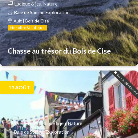
Ludique & jeu
Nature
Baie de Somme Exploration
Ault | Bois de Cise
#Insolite&Ludique
Chasse au trésor du Bois de Cise
#A LA DEMAND
13
AOÛT
Evenement
Ludique & jeu
Nature
Baie de Somme Exploration