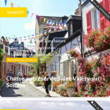
#A LA DEMAND
16
AOÛT
Evenement
Ludique & jeu
Nature
Baie de Somme Exploration
Saint-Valery-sur-Somme | Le Cap Hornu
#Insolite&Ludique
Chasse au trésor de Saint-Valéry-sur-
Somme