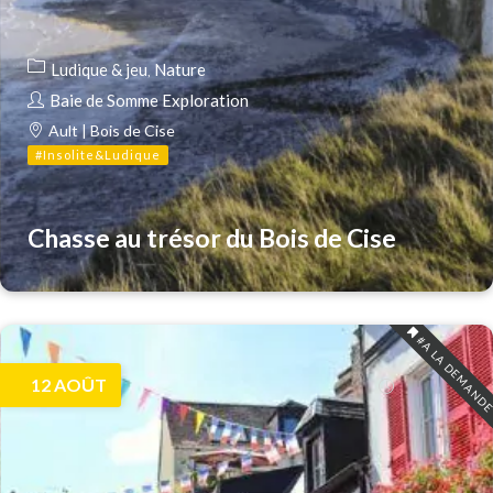
Ludique & jeu
Nature
Baie de Somme Exploration
Ault | Bois de Cise
#Insolite&Ludique
Chasse au trésor du Bois de Cise
#A LA DEMAND
12
AOÛT