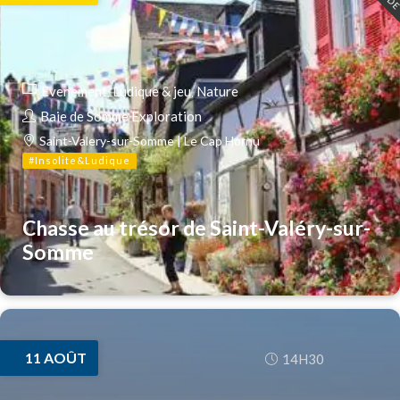
Evenement
Ludique & jeu
Nature
Baie de Somme Exploration
Saint-Valery-sur-Somme | Le Cap Hornu
#Insolite&Ludique
Chasse au trésor de Saint-Valéry-sur-
Somme
11
AOÛT
14H30