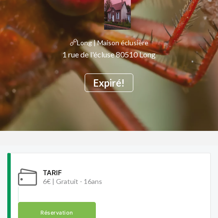
Long | Maison éclusière
1 rue de l'écluse 80510 Long
Expiré!
TARIF
6€ | Gratuit - 16ans
Réservation