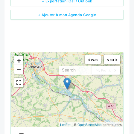
+ Exportation iCal / Outlook
+ Ajouter à mon Agenda Google
<!--
-->
+
Prev
Next
−
My Position
Leaflet
| ©
OpenStreetMap
contributors