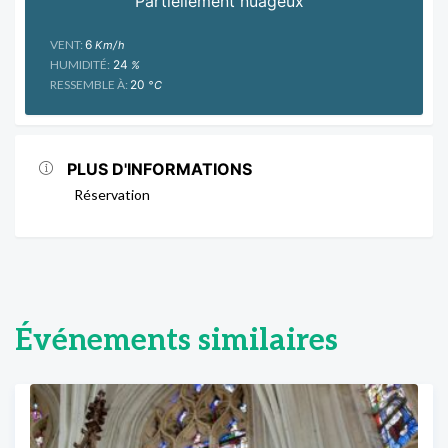
Partiellement nuageux
VENT:
6
Km/h
HUMIDITÉ:
24
%
RESSEMBLE À:
20
°C
PLUS D'INFORMATIONS
Réservation
Événements similaires