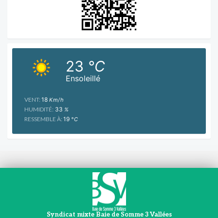
23
°C
Ensoleillé
VENT:
18
Km/h
HUMIDITÉ:
33
%
RESSEMBLE À:
19
°C
Syndicat mixte Baie de Somme 3 Vallées