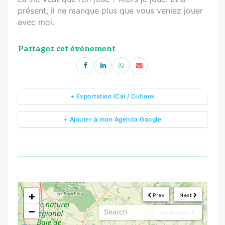
présent, il ne manque plus que vous veniez jouer
avec moi.
Partagez cet événement
+ Exportation iCal / Outlook
+ Ajouter à mon Agenda Google
<!--
-->
+
Prev
Next
−
My Position