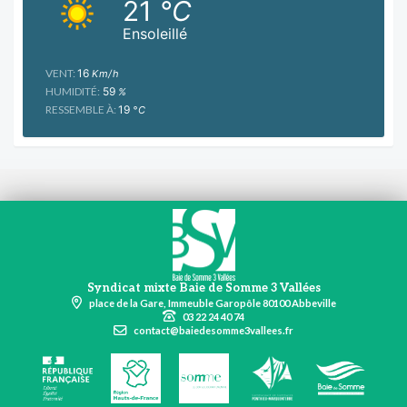
21
°C
Ensoleillé
VENT:
16
Km/h
HUMIDITÉ:
59
%
RESSEMBLE À:
19
°C
Syndicat mixte Baie de Somme 3 Vallées
place de la Gare, Immeuble Garopôle 80100 Abbeville
03 22 24 40 74
contact@baiedesomme3vallees.fr