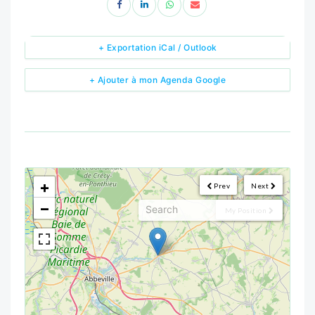
+ Exportation iCal / Outlook
+ Ajouter à mon Agenda Google
<!--
-->
+
Prev
Next
−
My Position