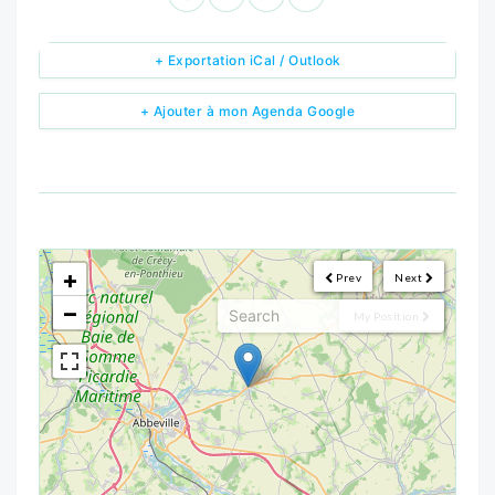
+ Exportation iCal / Outlook
+ Ajouter à mon Agenda Google
<!--
-->
+
Prev
Next
−
My Position