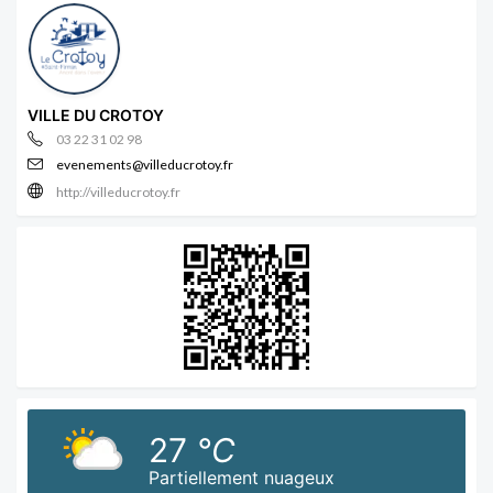
VILLE DU CROTOY
03 22 31 02 98
evenements@villeducrotoy.fr
http://villeducrotoy.fr
27
°C
Partiellement nuageux