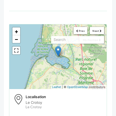
<!--
-->
+
Prev
Next
−
My Position
Leaflet
| ©
OpenStreetMap
contributors
Localisation
Le Crotoy
Le Crotoy