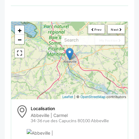
<!--
-->
+
Prev
Next
−
My Position
Leaflet
| ©
OpenStreetMap
contributors
Localisation
Abbeville | Carmel
34-36 rue des Capucins 80100 Abbeville