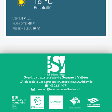
16
°C
Ensoleillé
VENT:
8
Km/h
HUMIDITÉ:
68
%
RESSEMBLE À:
16
°C
Syndicat mixte Baie de Somme 3 Vallées
place de la Gare, Immeuble Garopôle 80100 Abbeville
03 22 24 40 74
contact@baiedesomme3vallees.fr