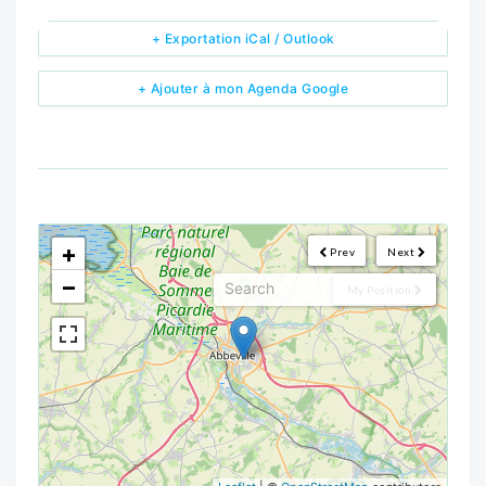
+ Exportation iCal / Outlook
+ Ajouter à mon Agenda Google
<!--
-->
+
Prev
Next
−
My Position