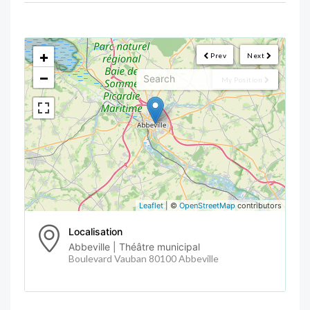
<!--
-->
+
Prev
Next
−
My Position
Leaflet
| ©
OpenStreetMap
contributors
Localisation
Abbeville | Théâtre municipal
Boulevard Vauban 80100 Abbeville