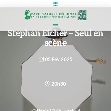
Stephan Eicher – Seul en
scène
05 Fév 2025
20h30
Abbeville | Théâtre municipal