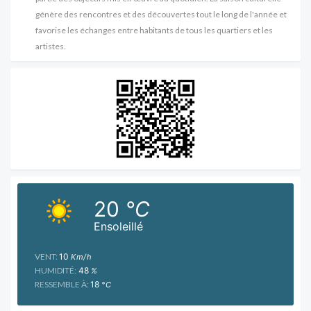
génère des rencontres et des découvertes tout le long de l'année et
favorise les échanges entre habitants de tous les quartiers et les
artistes.
20
°C
Ensoleillé
VENT:
10
Km/h
HUMIDITÉ:
48
%
RESSEMBLE À:
18
°C