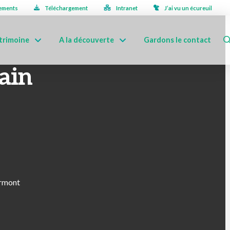
ements
Téléchargement
Intranet
J’ai vu un écureuil
trimoine
A la découverte
Gardons le contact
rain
urmont