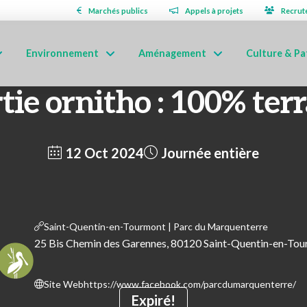
Marchés publics
Appels à projets
Recrut
Environnement
Aménagement
Culture & Pa
tie ornitho : 100% ter
12 Oct 2024
Journée entière
Saint-Quentin-en-Tourmont | Parc du Marquenterre
25 Bis Chemin des Garennes, 80120 Saint-Quentin-en-To
Site Web
https://www.facebook.com/parcdumarquenterre/
Expiré!