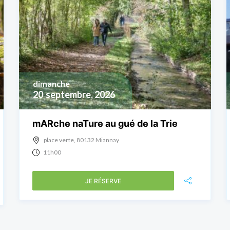
dimanche
20
septembre, 2026
mARche naTure au gué de la Trie
place verte, 80132 Miannay
11h00
JE RÉSERVE