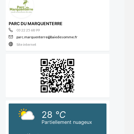
PARC DU MARQUENTERRE
03 22 25 68 99
parc.marquenterre@baiedesomme.fr
Site internet
28
°C
Partiellement nuageux