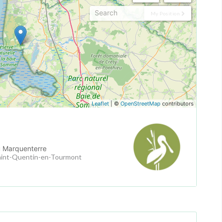
My Position
Leaflet
| ©
OpenStreetMap
contributors
u Marquenterre
aint-Quentin-en-Tourmont