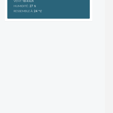
VENT:
18
Km/h
HUMIDITÉ:
27
%
RESSEMBLE À:
24
°C