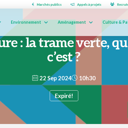
Marchés publics
Appels à projets
Recrut
Environnement
Aménagement
Culture & Pa
ure : la trame verte, qu
c’est ?
22 Sep 2024
10h30
Expiré!