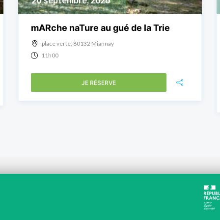
20
septembre, 2026
mARche naTure au gué de la Trie
place verte, 80132 Miannay
11h00
JE RÉSERVE