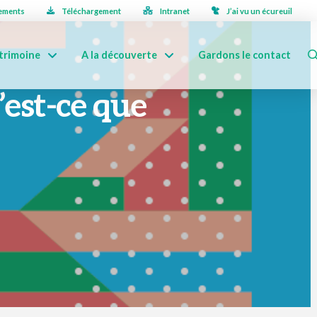
ements
Téléchargement
Intranet
J’ai vu un écureuil
trimoine
A la découverte
Gardons le contact
’est-ce que