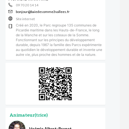
09 70 20 14 14
bonjour@baiedesomme3vallees.fr
Site internet
Créé en 2020, le Parc regroupe 135 communes de
Picardie maritime dans les Hauts-de-France, le long
de la Manche et sur les coteaux de la Somme.
Fonctionnant sur les principes du développement
durable, depuis 1967 la famille des Parcs expérimente
au quotidien le développement durable et invente une
autre vie, plus proche des hommes et de la nature.
Animateur(trice)
Jérémie Albert-Brunet