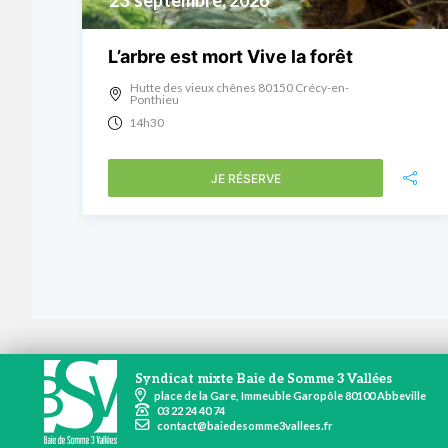
23
septembre, 2026
L’arbre est mort Vive la forêt
Hutte des vieux chênes 80150 Crécy-en-
Ponthieu
14h30
JE RÉSERVE
Syndicat mixte Baie de Somme 3 Vallées
place de la Gare, Immeuble Garopôle 80100 Abbeville
03 22 24 40 74
contact@baiedesomme3vallees.fr