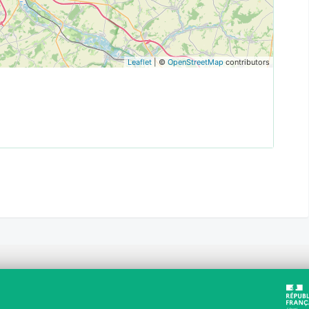
Leaflet
| ©
OpenStreetMap
contributors