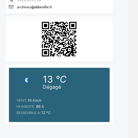
archives@abbeville.fr
13
°C
Dégagé
VENT:
10
Km/h
HUMIDITÉ:
86
%
RESSEMBLE À:
12
°C