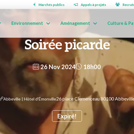
Marchés publics
Appels à projets
Recrut
Environnement
Aménagement
Culture & Pa
Soirée picarde
26 Nov 2024
18h00
26 place Clemenceau 80100 Abbevill
Abbeville | Hôtel d'Émonville
Expiré!