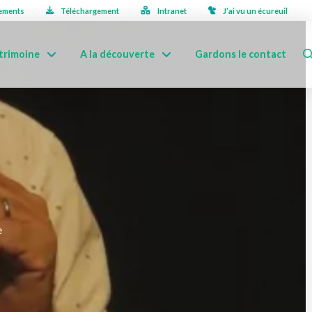
ements
Téléchargement
Intranet
J’ai vu un écureuil
trimoine
A la découverte
Gardons le contact
e