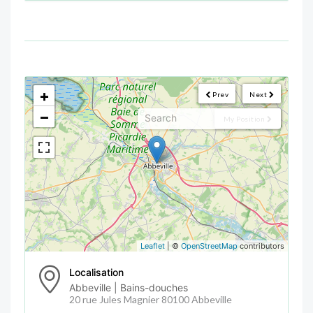
<!--
-->
+
Prev
Next
−
My Position
Leaflet
| ©
OpenStreetMap
contributors
Localisation
Abbeville | Bains-douches
20 rue Jules Magnier 80100 Abbeville