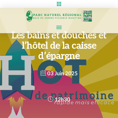
Les bains et douches et
l’hôtel de la caisse
d’épargne
03 Juin 2025
12h30