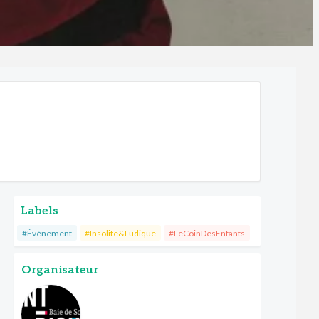
Labels
#Événement
#Insolite&Ludique
#LeCoinDesEnfants
Organisateur