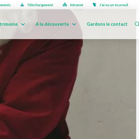
ements
Téléchargement
Intranet
J’ai vu un écureuil
trimoine
A la découverte
Gardons le contact