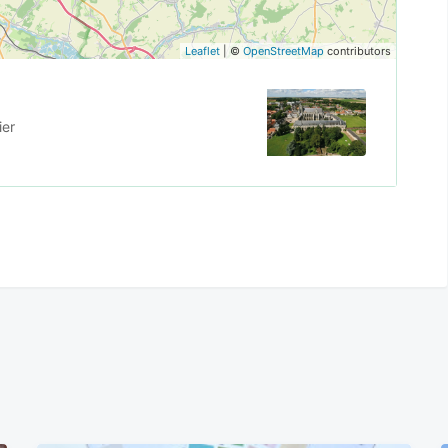
Leaflet
| ©
OpenStreetMap
contributors
ier