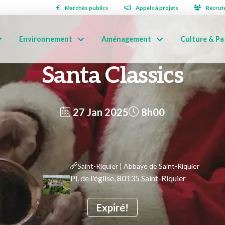
Marchés publics
Appels à projets
Recrut
Environnement
Aménagement
Culture & Pa
Santa Classics
27 Jan 2025
8h00
Saint-Riquier | Abbaye de Saint-Riquier
Pl. de l'église, 80135 Saint-Riquier
Expiré!