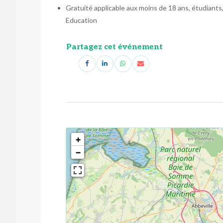
Gratuité applicable aux moins de 18 ans, étudiant
Education
Partagez cet événement
<!--
-->
+
−