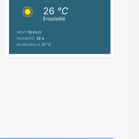
26
°C
Ensoleillé
VENT:
18
Km/h
HUMIDITÉ:
29
%
RESSEMBLE À:
21
°C