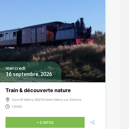
mercredi
16
septembre, 2026
Train & découverte nature
Gare St Valéry, 80230 Saint Valery sur Somme
11h00
+ D'INFOS