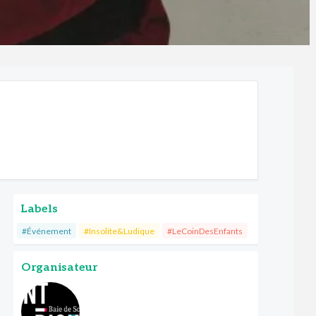
Labels
#Événement
#Insolite&Ludique
#LeCoinDesEnfants
Organisateur