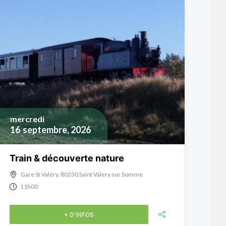
mercredi
16
septembre, 2026
Train & découverte nature
Gare St Valéry, 80230 Saint Valery sur Somme
11h00
+ D'INFOS