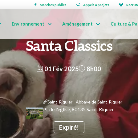
Marchés publics
Appels à projets
Recrut
Environnement
Aménagement
Culture & Pa
Santa Classics
01 Fév 2025
8h00
Saint-Riquier | Abbaye de Saint-Riquier
Pl. de l'église, 80135 Saint-Riquier
Expiré!