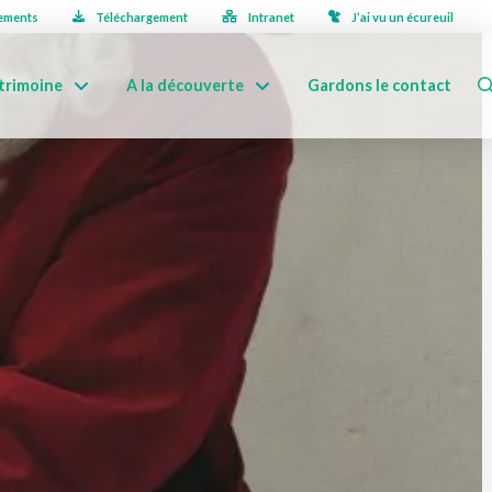
ements
Téléchargement
Intranet
J’ai vu un écureuil
trimoine
A la découverte
Gardons le contact