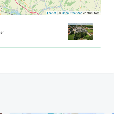
Leaflet
| ©
OpenStreetMap
contributors
ier