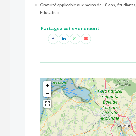
Gratuité applicable aux moins de 18 ans, étudiant
Education
Partagez cet événement
<!--
-->
+
−