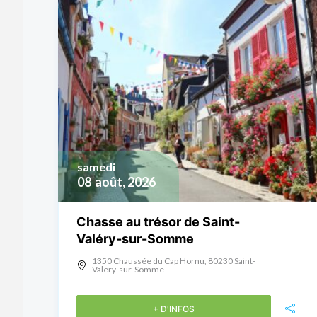
samedi
08
août, 2026
Chasse au trésor de Saint-
Valéry-sur-Somme
1350 Chaussée du Cap Hornu, 80230 Saint-
Valery-sur-Somme
+ D'INFOS