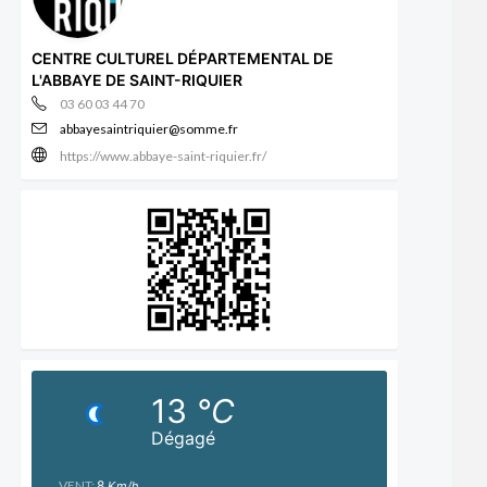
CENTRE CULTUREL DÉPARTEMENTAL DE
L'ABBAYE DE SAINT-RIQUIER
03 60 03 44 70
abbayesaintriquier@somme.fr
https://www.abbaye-saint-riquier.fr/
13
°C
Dégagé
VENT:
8
Km/h