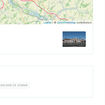
Leaflet
| ©
OpenStreetMap
contributors
ON BAIE DE SOMME