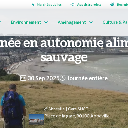
Marchés publics
Appels à projets
Recrut
Environnement
Aménagement
Culture & Pa
ée en autonomie ali
sauvage
30 Sep 2025
Journée entière
Abbeville | Gare SNCF
Place de la gare, 80100 Abbeville