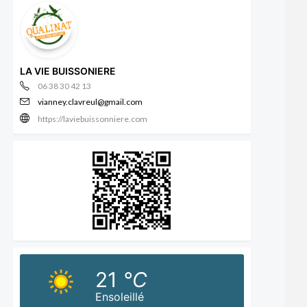
LA VIE BUISSONIERE
06 38 30 42 13
vianney.clavreul@gmail.com
https://laviebuissonniere.com
21
°C
Ensoleillé