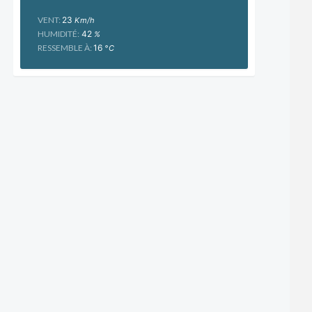
VENT:
23
Km/h
HUMIDITÉ:
42
%
RESSEMBLE À:
16
°C