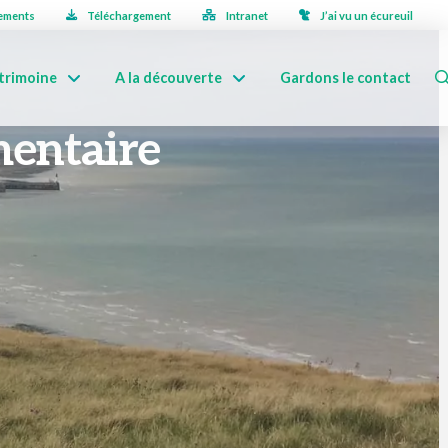
ements
Téléchargement
Intranet
J’ai vu un écureuil
trimoine
A la découverte
Gardons le contact
mentaire