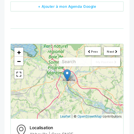
+ Ajouter à mon Agenda Google
<!--
-->
+
Prev
Next
−
My Position
Leaflet
| ©
OpenStreetMap
contributors
Localisation