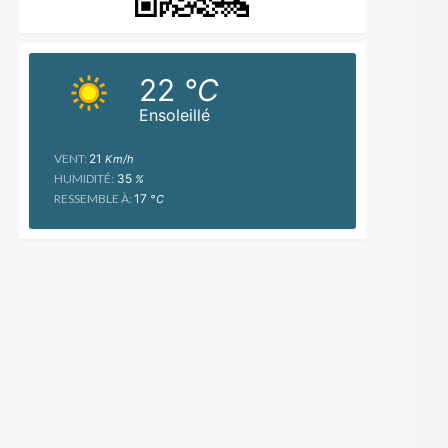
22
°C
Ensoleillé
VENT:
21
Km/h
HUMIDITÉ:
35
%
RESSEMBLE À:
17
°C