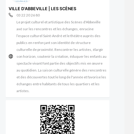
VILLE D'ABBEVILLE | LES SCÈNES
03 22 20 26 80
Le projet culturel et artistique des Scènes d'Abbeville
axé sur les rencontres et les échanges, enracine
l’espace culturel Saint-André et le théâtre auprès des
publics en renforçant son identité de structure
culturelle de proximité. Rencontrer les artistes, élargir
son horizon, soutenir la création, éduquer les enfants au
spectacle vivant font partie des objectifs mis en œuvre
au quotidien. La saison culturelle génère des rencontres
et des découvertes tout le long de l'année et favorise les
échanges entre habitants de tous les quartiers et les
artistes.