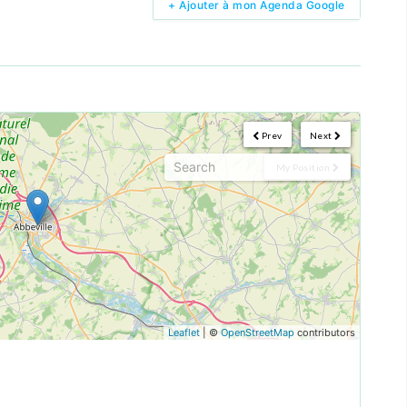
+ Ajouter à mon Agenda Google
Prev
Next
My Position
Leaflet
| ©
OpenStreetMap
contributors