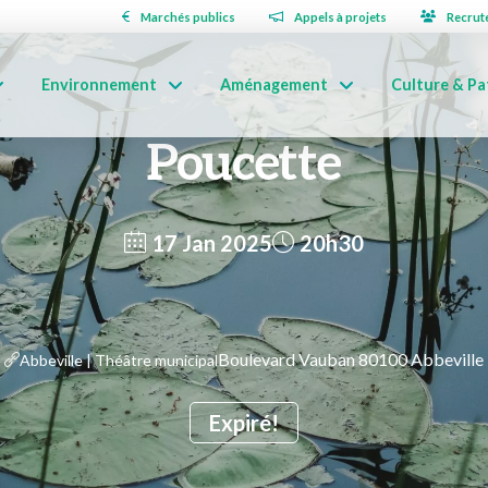
Marchés publics
Appels à projets
Recrut
Environnement
Aménagement
Culture & Pa
Poucette
17 Jan 2025
20h30
Boulevard Vauban 80100 Abbeville
Abbeville | Théâtre municipal
Expiré!