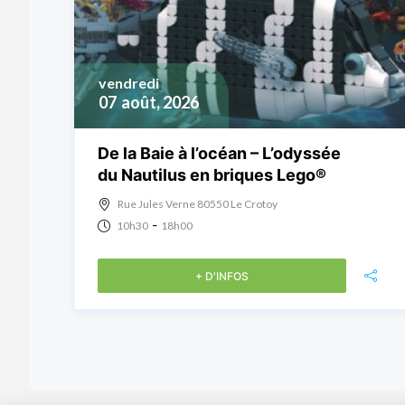
vendredi
07
août, 2026
De la Baie à l’océan – L’odyssée
du Nautilus en briques Lego®
Rue Jules Verne 80550 Le Crotoy
-
10h30
18h00
+ D'INFOS