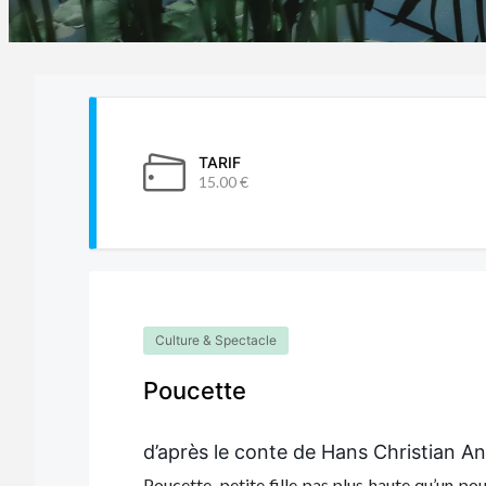
TARIF
15.00 €
Culture & Spectacle
Poucette
d’après le conte de Hans Christian A
Poucette, petite fille pas plus haute qu’un p