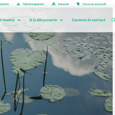
ements
Téléchargement
Intranet
J’ai vu un écureuil
trimoine
A la découverte
Gardons le contact