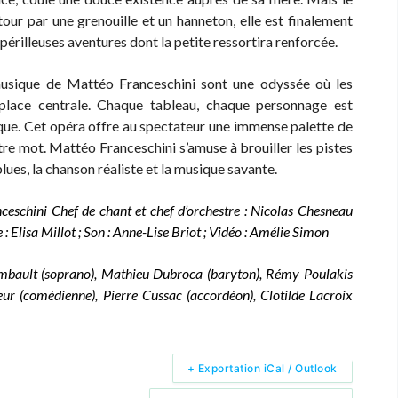
our par une grenouille et un hanneton, elle est finalement
périlleuses aventures dont la petite ressortira renforcée.
musique de Mattéo Franceschini sont une odyssée où les
e place centrale. Chaque tableau, chaque personnage est
oque. Cet opéra offre au spectateur une immense palette de
ître mot. Mattéo Franceschini s’amuse à brouiller les pistes
 blues, la chanson réaliste et la musique savante.
nceschini
Chef de chant et chef d’orchestre : Nicolas Chesneau
: Elisa Millot ; Son : Anne-Lise Briot ;
Vidéo : Amélie Simon
mbault (soprano), Mathieu Dubroca (baryton), Rémy Poulakis
eur (comédienne), Pierre Cussac (accordéon), Clotilde Lacroix
+ Exportation iCal / Outlook