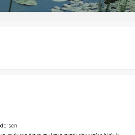
ndersen
ouce, coule une douce existence auprès de sa mère. Mais le