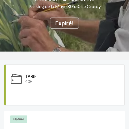
Parking de la Maye 80550 Le Crotoy
Expiré!
TARIF
40€
Nature