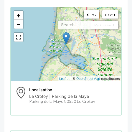
<!--
-->
+
Prev
Next
−
My Position
Leaflet
| ©
OpenStreetMap
contributors
Localisation
Le Crotoy | Parking de la Maye
Parking de la Maye 80550 Le Crotoy