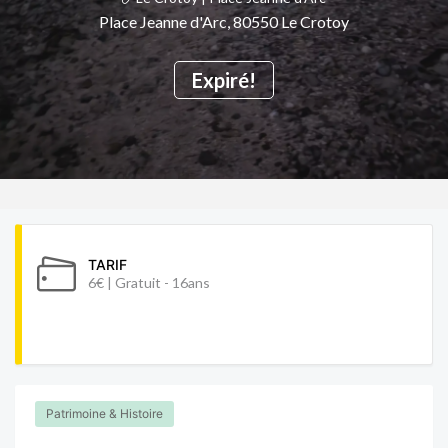
Place Jeanne d'Arc, 80550 Le Crotoy
Expiré!
TARIF
6€ | Gratuit - 16ans
Patrimoine & Histoire