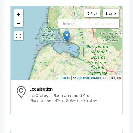
<!--
-->
+
Prev
Next
−
My Position
Leaflet
| ©
OpenStreetMap
contributors
Localisation
Le Crotoy | Place Jeanne d'Arc
Place Jeanne d'Arc, 80550 Le Crotoy