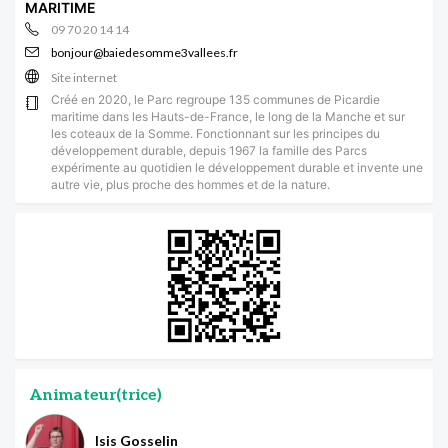
MARITIME
09 70 20 14 14
bonjour@baiedesomme3vallees.fr
Site internet
Créé en 2020, le Parc regroupe 135 communes de Picardie
maritime dans les Hauts-de-France, le long de la Manche et sur
les coteaux de la Somme. Fonctionnant sur les principes du
développement durable, depuis 1967 la famille des Parcs
expérimente au quotidien le développement durable et invente une
autre vie, plus proche des hommes et de la nature.
Animateur(trice)
Isis Gosselin