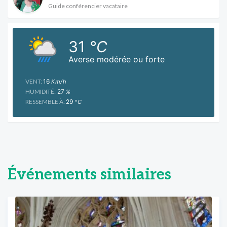
Guide conférencier vacataire
31
°C
Averse modérée ou forte
VENT:
16
Km/h
HUMIDITÉ:
27
%
RESSEMBLE À:
29
°C
Événements similaires