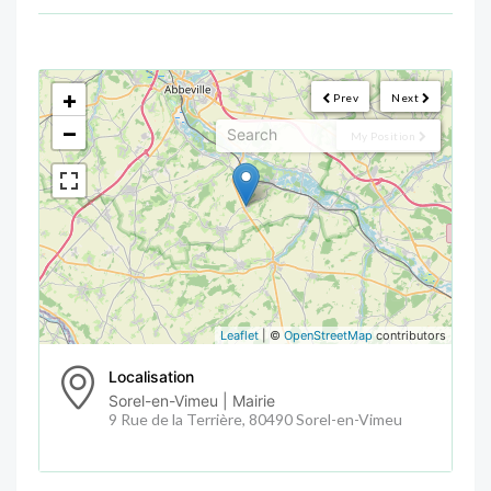
<!--
-->
+
Prev
Next
−
My Position
Leaflet
| ©
OpenStreetMap
contributors
Localisation
Sorel-en-Vimeu | Mairie
9 Rue de la Terrière, 80490 Sorel-en-Vimeu