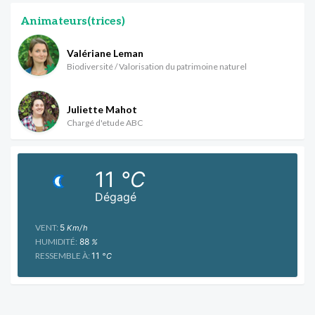
Animateurs(trices)
Valériane Leman
Biodiversité / Valorisation du patrimoine naturel
Juliette Mahot
Chargé d'etude ABC
11
°C
Dégagé
VENT:
5
Km/h
HUMIDITÉ:
88
%
RESSEMBLE À:
11
°C