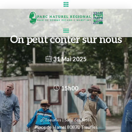
On peut conter sur nous
31 Mai 2025
15h00
Toeufles | Salle des fêtes
Place de Hamel 80870 Tœufles