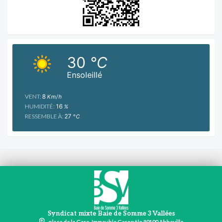
30
°C
Ensoleillé
VENT:
8
Km/h
HUMIDITÉ:
16
%
RESSEMBLE À:
27
°C
Syndicat mixte Baie de Somme 3 Vallées
place de la Gare, Immeuble Garopôle 80100 Abbeville