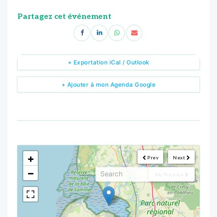
Partagez cet événement
+ Exportation iCal / Outlook
+ Ajouter à mon Agenda Google
<!--
-->
+
Prev
Next
−
My Position