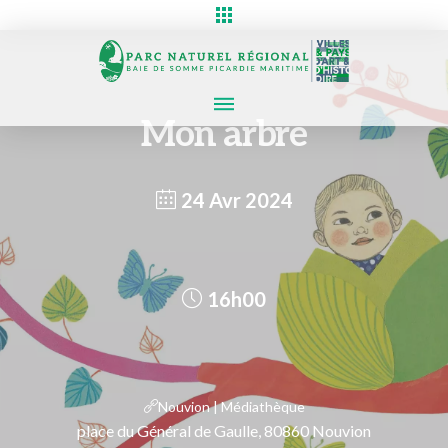
Mon arbre
24 Avr 2024
16h00
Nouvion | Médiathèque
place du Général de Gaulle, 80860 Nouvion