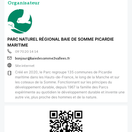
Organisateur
PARC NATUREL RÉGIONAL BAIE DE SOMME PICARDIE
MARITIME
09 70 20 14 14
bonjour@baiedesomme3vallees.fr
Site internet
Créé en 2020, le Parc regroupe 135 communes de Picardie
maritime dans les Hauts-de-France, le long de la Manche et sur
les coteaux de la Somme. Fonctionnant sur les principes du
développement durable, depuis 1967 la famille des Parcs
expérimente au quotidien le développement durable et invente une
autre vie, plus proche des hommes et de la nature.