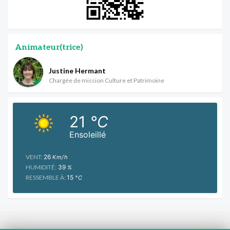
Animateur(trice)
Justine Hermant
Chargée de mission Culture et Patrimoine
21
°C
Ensoleillé
VENT:
26
Km/h
HUMIDITÉ:
39
%
RESSEMBLE À:
15
°C