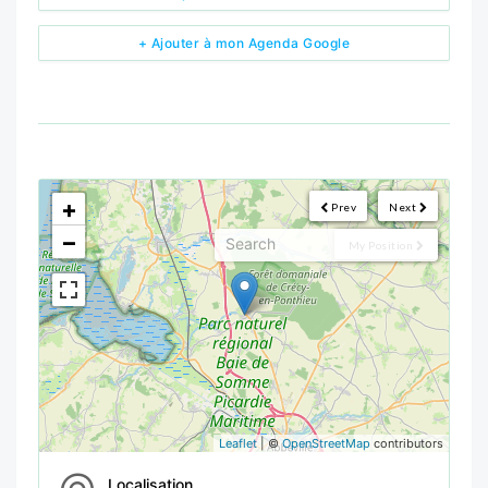
+ Ajouter à mon Agenda Google
<!--
-->
+
Prev
Next
−
My Position
Leaflet
| ©
OpenStreetMap
contributors
Localisation