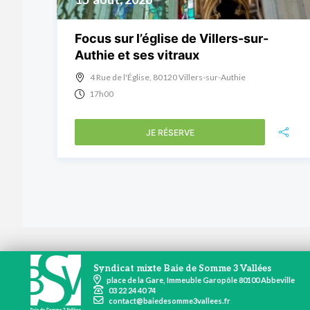
Focus sur l’église de Villers-sur-
Authie et ses vitraux
4 Rue de l'Église, 80120 Villers-sur-Authie
17h00
JE RÉSERVE
Syndicat mixte Baie de Somme 3 Vallées
place de la Gare, Immeuble Garopôle 80100 Abbeville
03 22 24 40 74
contact@baiedesomme3vallees.fr