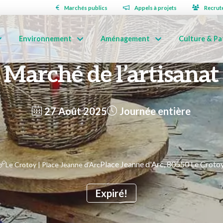
Marchés publics
Appels à projets
Recrut
Environnement
Aménagement
Culture & Pa
Marché de l’artisanat
27 Août 2025
Journée entière
Place Jeanne d'Arc, 80550 Le Croto
Le Crotoy | Place Jeanne d'Arc
Expiré!