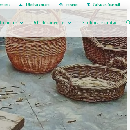
ements
Téléchargement
Intranet
J’ai vu un écureuil
trimoine
A la découverte
Gardons le contact
y