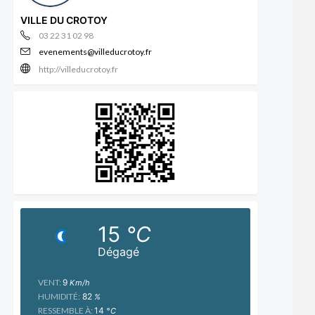
VILLE DU CROTOY
03 22 31 02 98
evenements@villeducrotoy.fr
http://villeducrotoy.fr
15
°C
Dégagé
VENT:
9
Km/h
HUMIDITÉ:
82
%
RESSEMBLE À:
14
°C