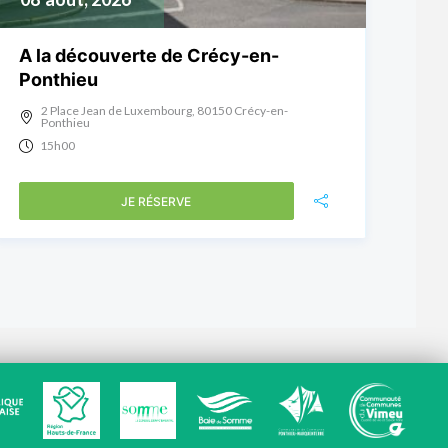
A la découverte de Crécy-en-
Ponthieu
2 Place Jean de Luxembourg, 80150 Crécy-en-
Ponthieu
15h00
JE RÉSERVE