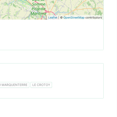
Leaflet
| ©
OpenStreetMap
contributors
U MARQUENTERRE
LE CROTOY