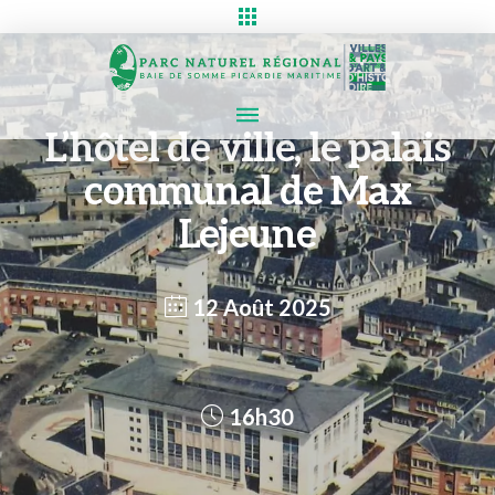
L’hôtel de ville, le palais
communal de Max
Lejeune
12 Août 2025
16h30