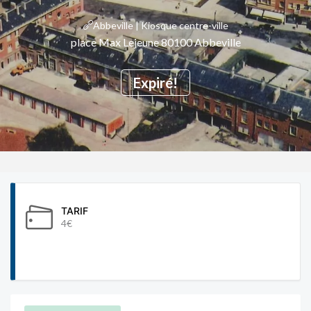
Abbeville | Kiosque centre-ville
place Max Lejeune 80100 Abbeville
Expiré!
TARIF
4€