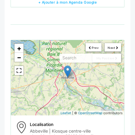
+ Ajouter à mon Agenda Google
<!--
-->
+
Prev
Next
−
My Position
Leaflet
| ©
OpenStreetMap
contributors
Localisation
Abbeville | Kiosque centre-ville