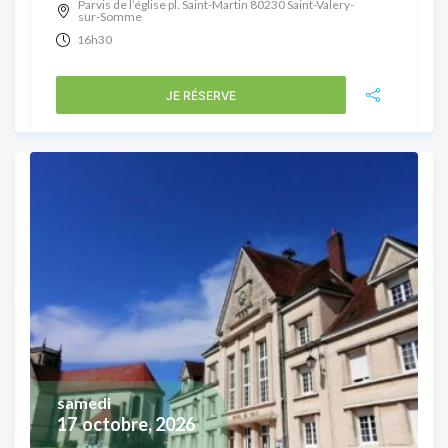
Parvis de l’église pl. Saint-Martin 80230 Saint-Valery-
sur-Somme
16h30
JE RÉSERVE
samedi
17
octobre, 2026