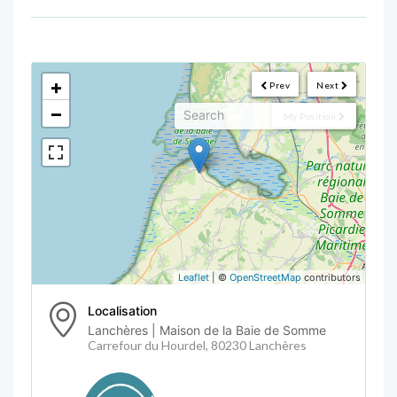
<!--
-->
+
Prev
Next
−
My Position
Leaflet
| ©
OpenStreetMap
contributors
Localisation
Lanchères | Maison de la Baie de Somme
Carrefour du Hourdel, 80230 Lanchères