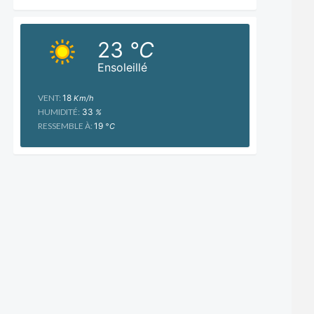
23
°C
Ensoleillé
VENT:
18
Km/h
HUMIDITÉ:
33
%
RESSEMBLE À:
19
°C