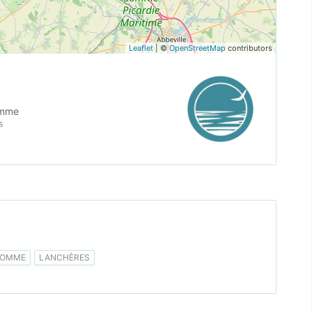
Leaflet
| ©
OpenStreetMap
contributors
omme
s
SOMME
LANCHÈRES