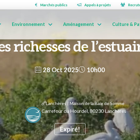
Marchés publics
Appels à projets
Recrut
Environnement
Aménagement
Culture & Pa
es richesses de l’estuai
28 Oct 2025
10h00
Lanchères | Maison de la Baie de Somme
Carrefour du Hourdel, 80230 Lanchères
Expiré!