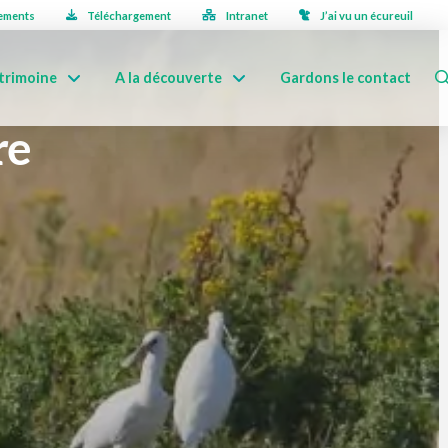
ements
Téléchargement
Intranet
J’ai vu un écureuil
trimoine
A la découverte
Gardons le contact
re