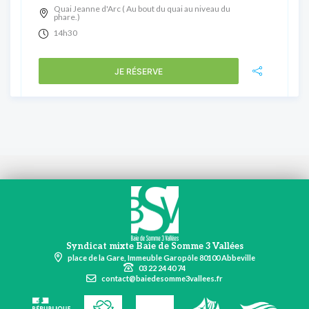
Quai Jeanne d'Arc ( Au bout du quai au niveau du
phare.)
14h30
JE RÉSERVE
Syndicat mixte Baie de Somme 3 Vallées
place de la Gare, Immeuble Garopôle 80100 Abbeville
03 22 24 40 74
contact@baiedesomme3vallees.fr