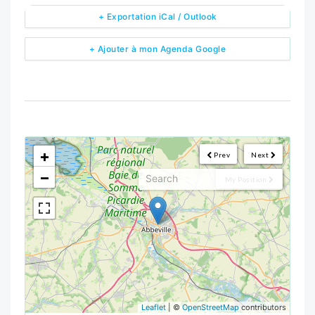
+ Exportation iCal / Outlook
+ Ajouter à mon Agenda Google
<!--
-->
+
Prev
Next
−
My Position
Leaflet
| ©
OpenStreetMap
contributors