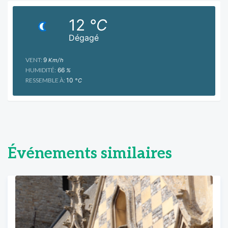
12
°C
Dégagé
VENT:
9
Km/h
HUMIDITÉ:
66
%
RESSEMBLE À:
10
°C
Événements similaires