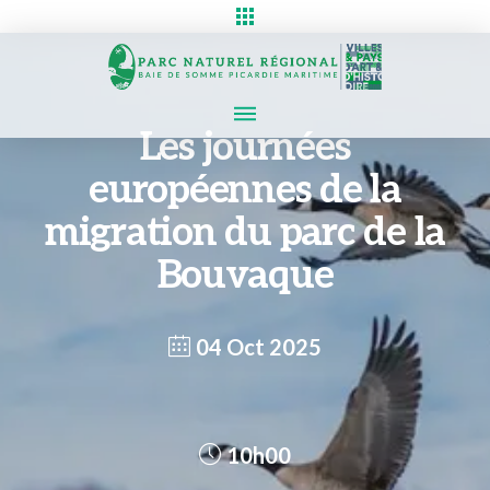
Les journées
européennes de la
migration du parc de la
Bouvaque
04 Oct 2025
10h00