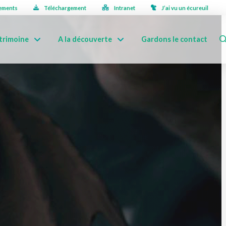
ements
Téléchargement
Intranet
J’ai vu un écureuil
trimoine
A la découverte
Gardons le contact