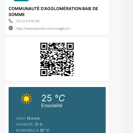
COMMUNAUTÉ D'AGGLOMÉRATION BAIE DE
SOMME
03 22 24 05 68
http://www.baiedesommeagglo.fr/
25
°C
Ensoleillé
VENT:
18
Km/h
HUMIDITÉ:
31
%
RESSEMBLE À:
20
°C