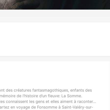
ont des créatures fantasmagothiques, enfants des
 mémoire de l’histoire d’un fleuve: La Somme.
lles connaissent les gens et elles aiment à raconter…
artez en voyage de Fonsomme à Saint-Valéry-sur-