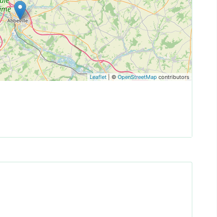
Leaflet
| ©
OpenStreetMap
contributors