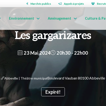
Marchés publics
Appels à projets
Recrut
Environnement
Aménagement
Culture & Pa
Les gargarizares
23 Mai 2024
20h30 - 22h00
Boulevard Vauban 80100 Abbeville
Abbeville | Théâtre municipal
Expiré!