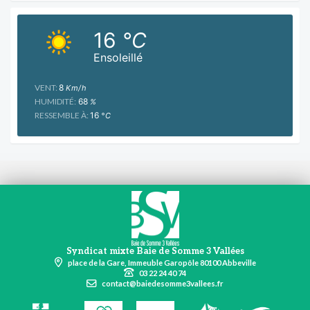
16
°C
Ensoleillé
VENT:
8
Km/h
HUMIDITÉ:
68
%
RESSEMBLE À:
16
°C
Syndicat mixte Baie de Somme 3 Vallées
place de la Gare, Immeuble Garopôle 80100 Abbeville
03 22 24 40 74
contact@baiedesomme3vallees.fr