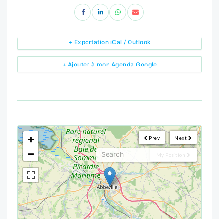
+ Exportation iCal / Outlook
+ Ajouter à mon Agenda Google
<!--
-->
+
Prev
Next
−
My Position