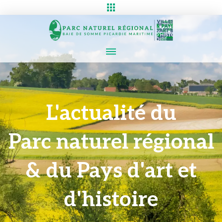
L'actualité du
Parc naturel régional
& du Pays d'art et
d'histoire