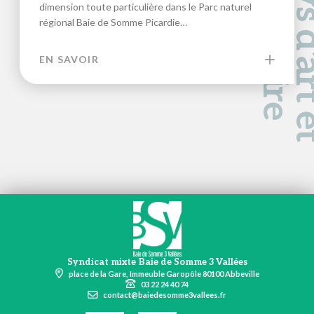
a
d
e
dimension toute particulière dans le Parc naturel
régional Baie de Somme Picardie…
EN SAVOIR
Syndicat mixte Baie de Somme 3 Vallées
place de la Gare, Immeuble Garopôle 80100 Abbeville
03 22 24 40 74
contact@baiedesomme3vallees.fr