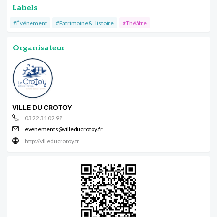
Labels
#Événement
#Patrimoine&Histoire
#Théâtre
Organisateur
VILLE DU CROTOY
03 22 31 02 98
evenements@villeducrotoy.fr
http://villeducrotoy.fr