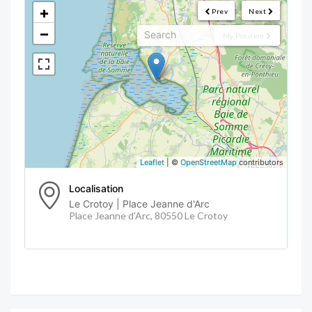
+
Prev
Next
−
My Position
Leaflet
| ©
OpenStreetMap
contributors
Localisation
Le Crotoy | Place Jeanne d'Arc
Place Jeanne d'Arc, 80550 Le Crotoy