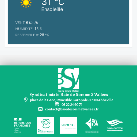
31
°C
Ensoleillé
VENT:
6
Km/h
HUMIDITÉ:
15
%
RESSEMBLE À:
28
°C
Syndicat mixte Baie de Somme 3 Vallées
place de la Gare, Immeuble Garopôle 80100 Abbeville
03 22 24 40 74
contact@baiedesomme3vallees.fr