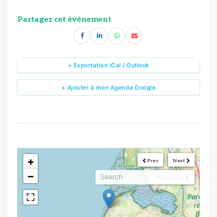
Partagez cet événement
+ Exportation iCal / Outlook
+ Ajouter à mon Agenda Google
<!--
-->
+
Prev
Next
−
My Position