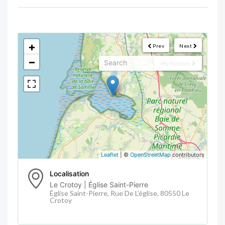
<!--
-->
+
Prev
Next
−
My Position
Leaflet
| ©
OpenStreetMap
contributors
Localisation
Le Crotoy | Église Saint-Pierre
Église Saint-Pierre, Rue De L’église, 80550 Le
Crotoy