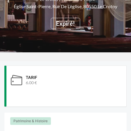
Église Saint-Pierre, Rue De L’église, 80550 Le Crotoy
Expiré!
TARIF
6.00 €
Patrimoine & Histoire