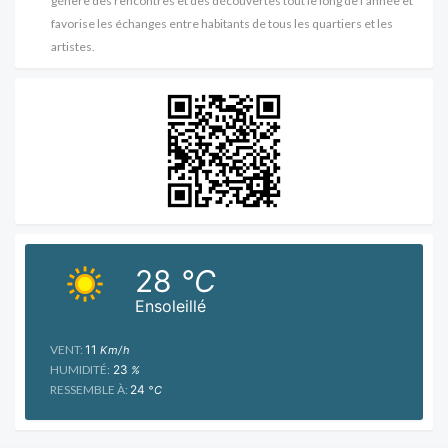
génère des rencontres et des découvertes tout le long de l'année et
favorise les échanges entre habitants de tous les quartiers et les
artistes.
28
°C
Ensoleillé
VENT:
11
Km/h
HUMIDITÉ:
23
%
RESSEMBLE À:
24
°C