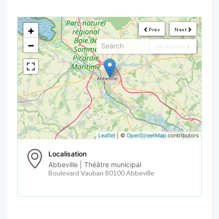
<!--
-->
+
Prev
Next
−
My Position
Leaflet
| ©
OpenStreetMap
contributors
Localisation
Abbeville | Théâtre municipal
Boulevard Vauban 80100 Abbeville