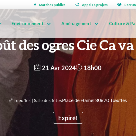
Marchés publics
Appels à projets
Recrut
Environnement
Aménagement
Culture & Pa
oût des ogres Cie Ca va 
21 Avr 2024
18h00
Place de Hamel 80870 Tœufles
Toeufles | Salle des fêtes
Expiré!