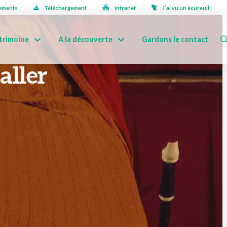
ements
Téléchargement
Intranet
J’ai vu un écureuil
trimoine
A la découverte
Gardons le contact
aller