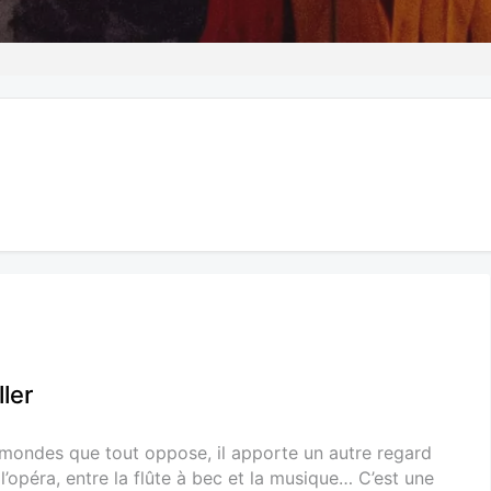
ler
 mondes que tout oppose, il apporte un autre regard
l’opéra, entre la flûte à bec et la musique… C’est une