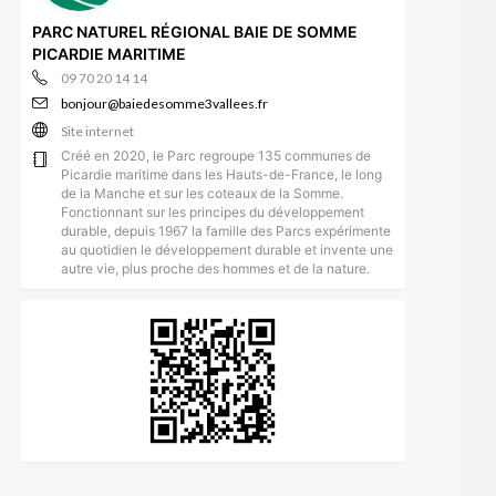
PARC NATUREL RÉGIONAL BAIE DE SOMME
PICARDIE MARITIME
09 70 20 14 14
bonjour@baiedesomme3vallees.fr
Site internet
Créé en 2020, le Parc regroupe 135 communes de
Picardie maritime dans les Hauts-de-France, le long
de la Manche et sur les coteaux de la Somme.
Fonctionnant sur les principes du développement
durable, depuis 1967 la famille des Parcs expérimente
au quotidien le développement durable et invente une
autre vie, plus proche des hommes et de la nature.