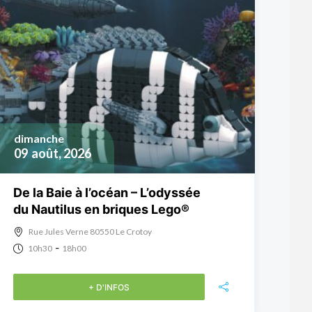
dimanche
09
août, 2026
De la Baie à l’océan – L’odyssée
du Nautilus en briques Lego®
Rue Jules Verne 80550 Le Crotoy
-
10h30
18h00
+ D'INFOS