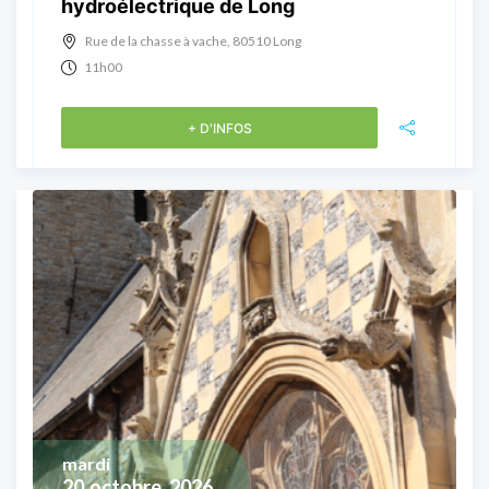
hydroélectrique de Long
Rue de la chasse à vache, 80510 Long
11h00
+ D'INFOS
mardi
20
octobre, 2026