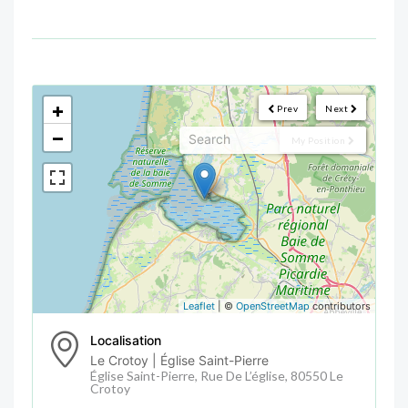
<!--
-->
+
Prev
Next
−
My Position
Leaflet
| ©
OpenStreetMap
contributors
Localisation
Le Crotoy | Église Saint-Pierre
Église Saint-Pierre, Rue De L’église, 80550 Le
Crotoy