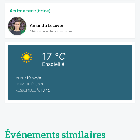
Animateur(trice)
Amanda Lecuyer
Médiatrice du patrimoine
17
°C
Ensoleillé
VENT:
10
Km/h
HUMIDITÉ:
36
%
RESSEMBLE À:
13
°C
Événements similaires