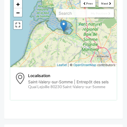
+
Prev
Next
−
My Position
Leaflet
| ©
OpenStreetMap
contributors
Localisation
Saint-Valery-sur-Somme | Entrepôt des sels
Quai Lejoille 80230 Saint-Valery-sur-Somme