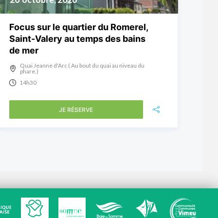
Focus sur le quartier du Romerel,
Saint-Valery au temps des bains
de mer
Quai Jeanne d'Arc ( Au bout du quai au niveau du
phare.)
14h30
JE RÉSERVE