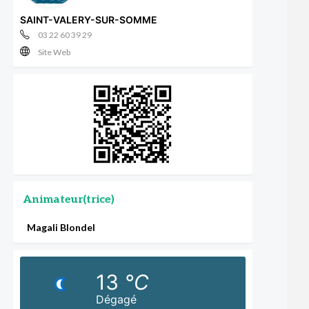
SAINT-VALERY-SUR-SOMME
03 22 60 39 29
Site Web
Animateur(trice)
Magali Blondel
13
°C
Dégagé