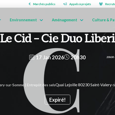
Marchés publics
Appels à projets
Recrut
Environnement
Aménagement
Culture & Pa
Le Cid – Cie Duo Liberi
17 Jan 2026
20h30
20h30 -
Quai Lejoille 80230 Saint-Valery
lery-sur-Somme | Entrepôt des sels
Expiré!