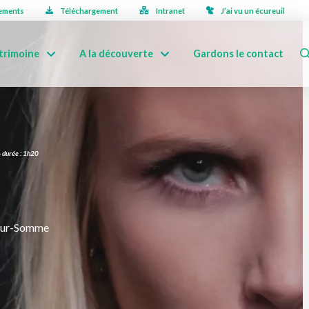
ements
Téléchargement
Intranet
J’ai vu un écureuil
trimoine
A la découverte
Gardons le contact
 durée : 1h20
-sur-Somme