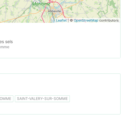
Leaflet
| ©
OpenStreetMap
contributors
es sels
Somme
SOMME
SAINT-VALERY-SUR-SOMME