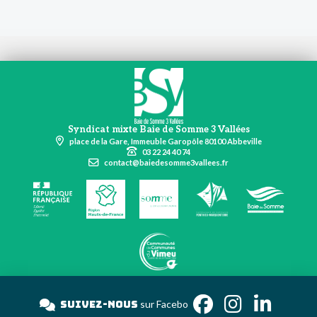
Syndicat mixte Baie de Somme 3 Vallées
place de la Gare, Immeuble Garopôle 80100 Abbeville
03 22 24 40 74
contact@baiedesomme3vallees.fr
Suivez-nous
sur Fac