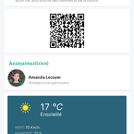
autre vie, plus proche des hommes et de la nature.
Animateur(trice)
Amanda Lecuyer
Médiatrice du patrimoine
17
°C
Ensoleillé
VENT:
10
Km/h
HUMIDITÉ:
72
%