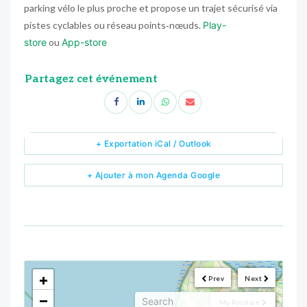
parking vélo le plus proche et propose un trajet sécurisé via
pistes cyclables ou réseau points‑nœuds.
Play-
store
ou
App-store
Partagez cet événement
+ Exportation iCal / Outlook
+ Ajouter à mon Agenda Google
<!--
-->
+
Prev
Next
−
My Position