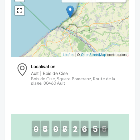
Leaflet
| ©
OpenStreetMap
contributors
Localisation
Ault | Bois de Cise
Bois de Cise, Square Pomeranz, Route de la
plage, 80460 Ault
9
9
0
0
4
4
5
5
9
9
0
0
8
8
7
7
2
2
1
1
6
6
7
0
5
5
4
5
5