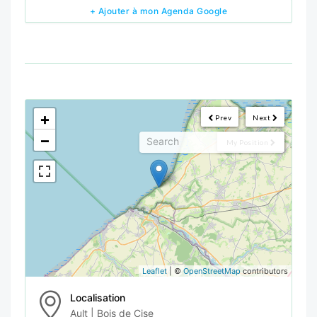
+ Ajouter à mon Agenda Google
<!--
-->
+
Prev
Next
−
My Position
Leaflet
| ©
OpenStreetMap
contributors
Localisation
Ault | Bois de Cise