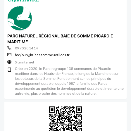
Organisateur
PARC NATUREL RÉGIONAL BAIE DE SOMME PICARDIE
MARITIME
09 70 20 14 14
bonjour@baiedesomme3vallees.fr
Site internet
Créé en 2020, le Parc regroupe 135 communes de Picardie
maritime dans les Hauts-de-France, le long de la Manche et sur
les coteaux de la Somme. Fonctionnant sur les principes du
développement durable, depuis 1967 la famille des Parcs
expérimente au quotidien le développement durable et invente une
autre vie, plus proche des hommes et de la nature.