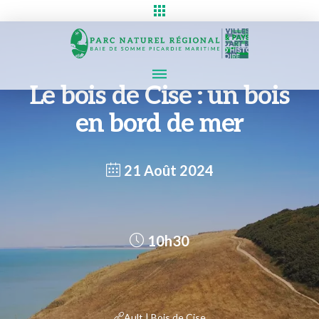
Le bois de Cise : un bois
en bord de mer
21 Août 2024
10h30
Ault | Bois de Cise