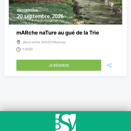
dimanche
20
septembre, 2026
mARche naTure au gué de la Trie
place verte, 80132 Miannay
11h00
JE RÉSERVE