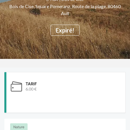
Bois de Cise, Square Pomeranz, Route de la plage, 80460
Ault
Expiré!
TARIF
6.00 €
Nature