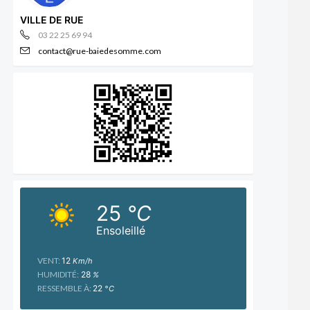
VILLE DE RUE
03 22 25 69 94
contact@rue-baiedesomme.com
25
°C
Ensoleillé
VENT:
12
Km/h
HUMIDITÉ:
28
%
RESSEMBLE À:
22
°C