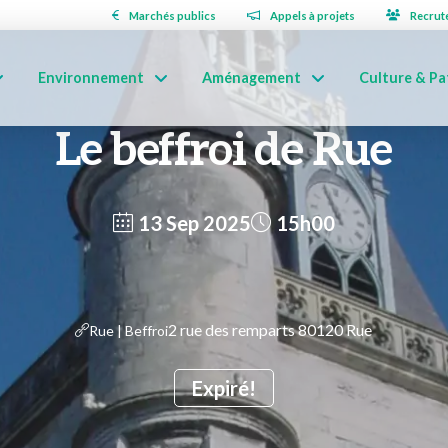
Marchés publics
Appels à projets
Recrut
Environnement
Aménagement
Culture & Pa
Le beffroi de Rue
13 Sep 2025
15h00
2 rue des remparts 80120 Rue
Rue | Beffroi
Expiré!