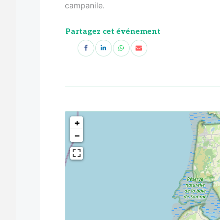
campanile.
Partagez cet événement
<!--
-->
+
−