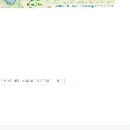
Leaflet
| ©
OpenStreetMap
contributors
 PONTHIEU MARQUENTERRE
RUE