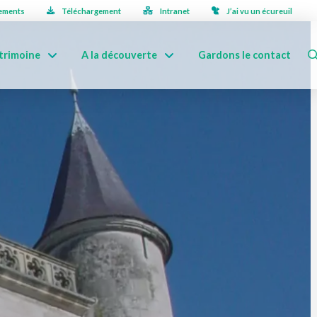
ements
Téléchargement
Intranet
J’ai vu un écureuil
trimoine
A la découverte
Gardons le contact