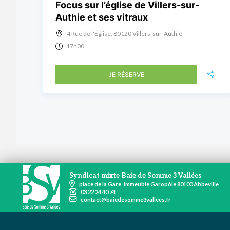
Focus sur l’église de Villers-sur-
Authie et ses vitraux
4 Rue de l'Église, 80120 Villers-sur-Authie
17h00
JE RÉSERVE
Syndicat mixte Baie de Somme 3 Vallées
place de la Gare, Immeuble Garopôle 80100 Abbeville
03 22 24 40 74
contact@baiedesomme3vallees.fr