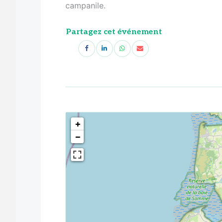
campanile.
Partagez cet événement
<!--
-->
+
−