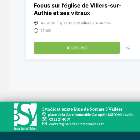
Focus sur l’église de Villers-sur-
Authie et ses vitraux
4 Rue de l'Église, 80120 Villers-sur-Authie
17h00
JE RÉSERVE
Syndicat mixte Baie de Somme 3 Vallées
place de la Gare, Immeuble Garopôle 80100 Abbeville
03 22 24 40 74
contact@baiedesomme3vallees.fr