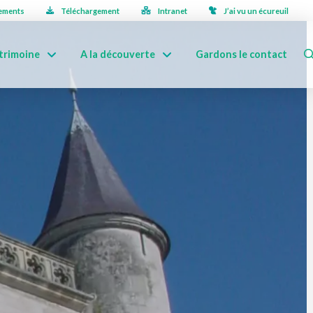
ements
Téléchargement
Intranet
J’ai vu un écureuil
trimoine
A la découverte
Gardons le contact