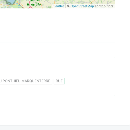
Leaflet
| ©
OpenStreetMap
contributors
 PONTHIEU MARQUENTERRE
RUE