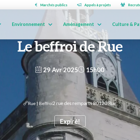
Marchés publics
Appels à projets
Recrut
Environnement
Aménagement
Culture & Pa
Le beffroi de Rue
29 Avr 2025
15h00
2 rue des remparts 80120 Rue
Rue | Beffroi
Expiré!