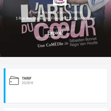
Saint-Riquier | Le préo (Théatre)
1 Rue des Écoles des Filles, 80135 Saint-Riquier
Expiré!
TARIF
20.00 €