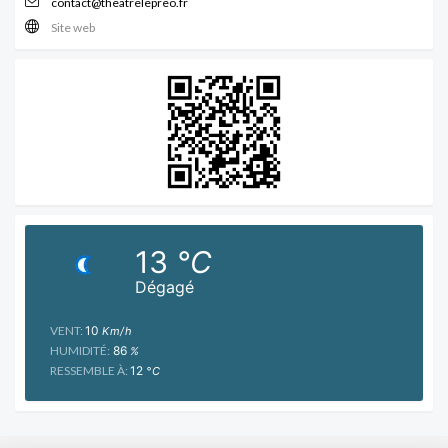
contact@theatrelepreo.fr
Site web
13
°C
Dégagé
VENT:
10
Km/h
HUMIDITÉ:
86
%
RESSEMBLE À:
12
°C