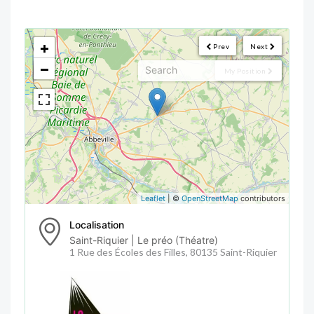
<!--
-->
+
Prev
Next
−
My Position
Leaflet
| ©
OpenStreetMap
contributors
Localisation
Saint-Riquier | Le préo (Théatre)
1 Rue des Écoles des Filles, 80135 Saint-Riquier