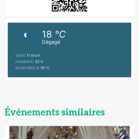
18
°C
Dégagé
VENT:
11
Km/h
HUMIDITÉ:
52
%
RESSEMBLE À:
18
°C
Événements similaires