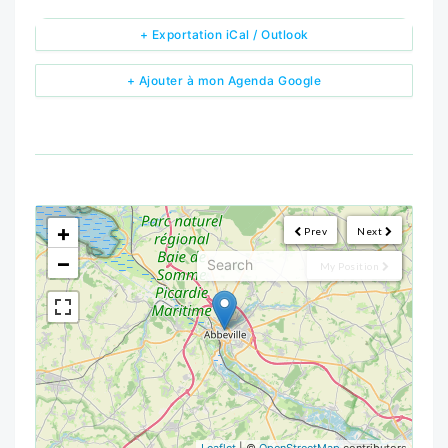
+ Exportation iCal / Outlook
+ Ajouter à mon Agenda Google
<!--
-->
+
Prev
Next
−
My Position
Leaflet
| ©
OpenStreetMap
contributors