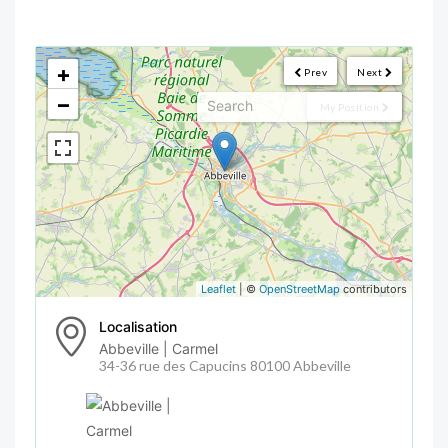
<!--
-->
+
Prev
Next
−
My Position
Leaflet
| ©
OpenStreetMap
contributors
Localisation
Abbeville | Carmel
34-36 rue des Capucins 80100 Abbeville