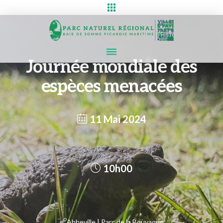
Journée mondiale des
espèces menacées
11 Mai 2024
10h00
Abbeville | Parc de la Bouvaque