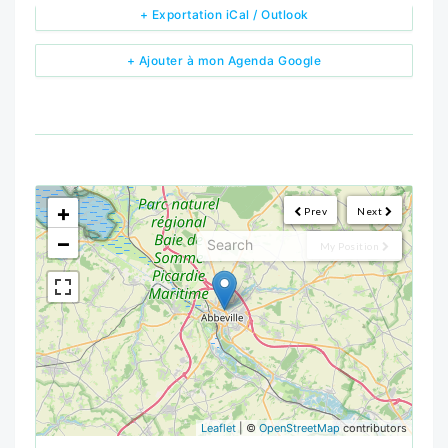
+ Exportation iCal / Outlook
+ Ajouter à mon Agenda Google
<!--
-->
+
Prev
Next
−
My Position
Leaflet
| ©
OpenStreetMap
contributors