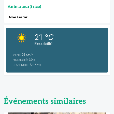
Animateur(trice)
Noé Ferrari
21
°C
Ensoleillé
VENT:
26
Km/h
HUMIDITÉ:
39
%
RESSEMBLE À:
15
°C
Événements similaires