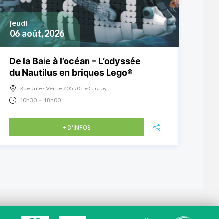
jeudi
06
août, 2026
De la Baie à l’océan – L’odyssée
du Nautilus en briques Lego®
Rue Jules Verne 80550 Le Crotoy
-
10h30
18h00
+ D'INFOS