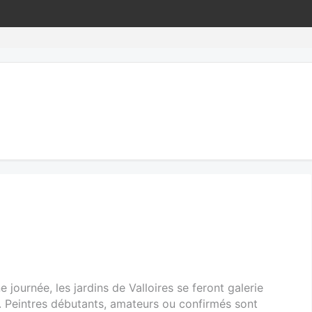
 journée, les jardins de Valloires se feront galerie
es. Peintres débutants, amateurs ou confirmés sont