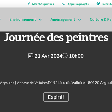
Marchés publics
Appels à projets
Recrut
Environnement
Aménagement
Culture & Pa
Journée des peintres
21 Avr 2024
10h00
D192 Lieu dit Valloires, 80120 Argoul
Argoules | Abbaye de Valloires
Expiré!