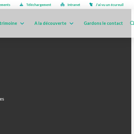
ements
Téléchargement
Intranet
J’ai vu un écureuil
trimoine
A la découverte
Gardons le contact
es