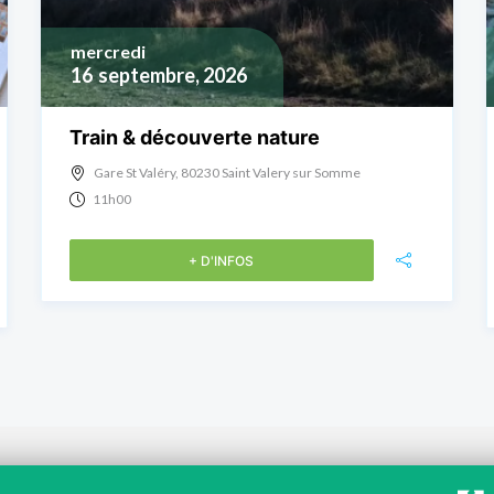
mercredi
16
septembre, 2026
Train & découverte nature
Gare St Valéry, 80230 Saint Valery sur Somme
11h00
+ D'INFOS