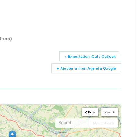
-6ans)
+ Exportation iCal / Outlook
+ Ajouter à mon Agenda Google
Prev
Next
My Position