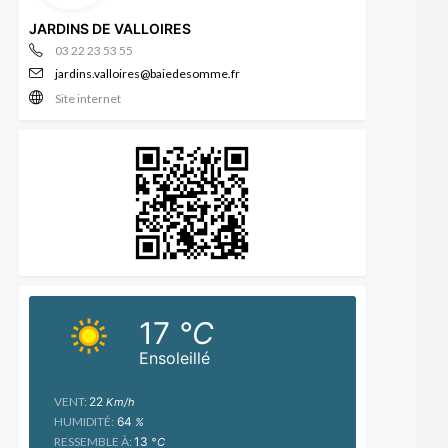
JARDINS DE VALLOIRES
03 22 23 53 55
jardins.valloires@baiedesomme.fr
Site internet
17
°C
Ensoleillé
VENT:
22
Km/h
HUMIDITÉ:
64
%
RESSEMBLE À:
13
°C