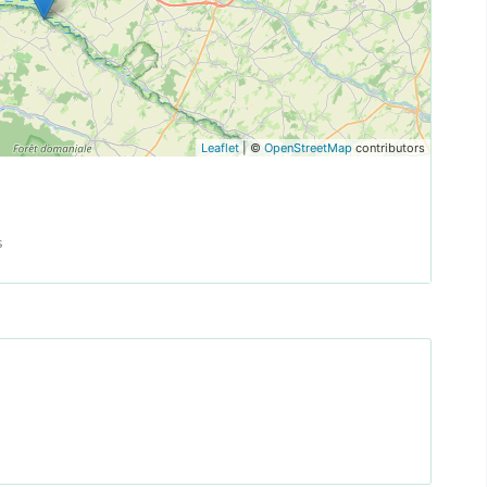
Leaflet
| ©
OpenStreetMap
contributors
s