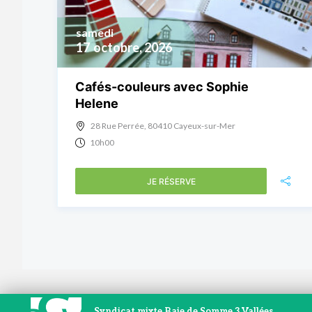
samedi
17
octobre, 2026
Cafés-couleurs avec Sophie
Helene
28 Rue Perrée, 80410 Cayeux-sur-Mer
10h00
JE RÉSERVE
Syndicat mixte Baie de Somme 3 Vallées