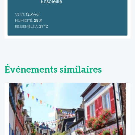
Ensoleillé
VENT:
12
Km/h
HUMIDITÉ:
29
%
RESSEMBLE À:
21
°C
Événements similaires