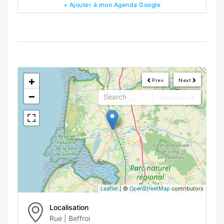
+ Ajouter à mon Agenda Google
<!--
-->
+
Prev
Next
−
My Position
Leaflet
| ©
OpenStreetMap
contributors
Localisation
Rue | Beffroi